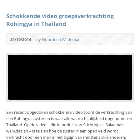
Schokkende video groepsverkrachting
Rohingya in Thailand
31/10/2014
by
Nourdeen Wildeman
Een recent opgedoken schokkende video toont de verkrachting van
een Rohingya-zuster en is naar alle waarschijnlijkheid opgenomen in
Thailand. Op de video – die in bezit is van Stichting as-Salaamah
wal’Adaalah – is te zien hoe de zuster in een open veld wordt
verkracht door één man in het bijzijn van minstens drie anderen.