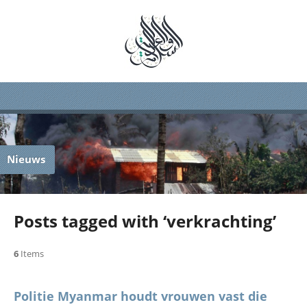
Nieuws
Posts tagged with ‘verkrachting’
6
Items
Politie Myanmar houdt vrouwen vast die