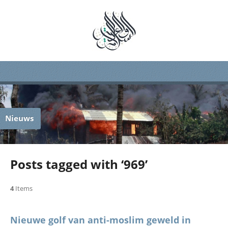
Nieuws
Posts tagged with ‘969’
4
Items
Nieuwe golf van anti-moslim geweld in