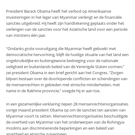
President Barack Obama heeft het verbod op Amerikaanse
investeringen in het leger van Myanmar verlengt en de financiële
sancties uitgebreid. Hij heeft zijn handtekening geplaats onder het
verlengen van de sancties voor het Aziatische land voor een periode
van minstens één jaar.
“Ondanks grote vooruitgang die Myanmar heeft geboekt met
democratische hervorming, blijft de huidige situatie van het land een
ongebruikelijke en buitengewone bedreiging voor de nationale
veiligheid en buitenlands beleid van de Verenigde Staten vormen,”
zei president Obama in een brief gericht aan het Congres. “Zorgen
blijven bestaan over de doorlopende conflicten en schendingen van
de mensenrechten in gebieden met etnische minderheden, met
name in de Rakhine provincie,” voegde hij er aan toe.
In een gezamenlijke verklaring riepen 28 mensenrechtenorganisaties
vorige maand president Obama op om de sancties ten aanzien van
Myanmar voort te zetten. Mensenrechtenorganisaties beschuldigde
de overheid van Myanmar van het onderwerpen van de Rohingya-
moslims aan discriminerende beperkingen en een beleid van
apartheid en etnische zuiveringen.