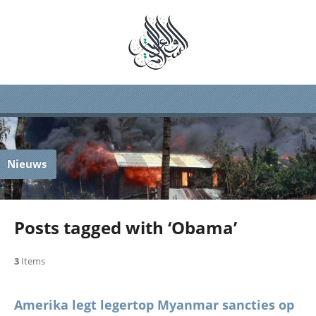
Nieuws
Posts tagged with ‘Obama’
3
Items
Amerika legt legertop Myanmar sancties op