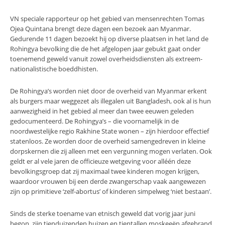
VN speciale rapporteur op het gebied van mensenrechten Tomas
Ojea Quintana brengt deze dagen een bezoek aan Myanmar.
Gedurende 11 dagen bezoekt hij op diverse plaatsen in het land de
Rohingya bevolking die de het afgelopen jaar gebukt gaat onder
toenemend geweld vanuit zowel overheidsdiensten als extreem-
nationalistische boeddhisten.
De Rohingya’s worden niet door de overheid van Myanmar erkent
als burgers maar weggezet als illegalen uit Bangladesh, ook al is hun
aanwezigheid in het gebied al meer dan twee eeuwen geleden
gedocumenteerd. De Rohingya’s – die voornamelijk in de
noordwestelijke regio Rakhine State wonen – zijn hierdoor effectief
statenloos. Ze worden door de overheid samengedreven in kleine
dorpskernen die zij alleen met een vergunning mogen verlaten. Ook
geldt er al vele jaren de officieuze wetgeving voor alléén deze
bevolkingsgroep dat zij maximaal twee kinderen mogen krijgen,
waardoor vrouwen bij een derde zwangerschap vaak aangewezen
zijn op primitieve ‘zelf-abortus’ of kinderen simpelweg ‘niet bestaan’.
Sinds de sterke toename van etnisch geweld dat vorig jaar juni
begon, zijn tienduizenden huizen en tientallen moskeeën afgebrand,