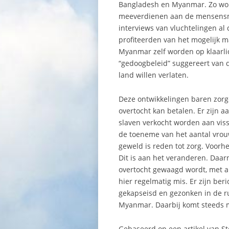
Bangladesh en Myanmar. Zo word
meeverdienen aan de mensensmokk
interviews van vluchtelingen al
profiteerden van het mogelijk 
Myanmar zelf worden op klaarlic
“gedoogbeleid” suggereert van d
land willen verlaten.
Deze ontwikkelingen baren zorge
overtocht kan betalen. Er zijn a
slaven verkocht worden aan viss
de toeneme van het aantal vrou
geweld is reden tot zorg. Voor
Dit is aan het veranderen. Daar
overtocht gewaagd wordt, met all
hier regelmatig mis. Er zijn ber
gekapseisd en gezonken in de ru
Myanmar. Daarbij komt steeds 
Gebaseerd op een artikel van S