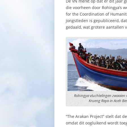
De VN merkt op dat er dit jaar 
die voorheen door Rohingya’s we
for the Coordination of Humanita
jongstleden is gepubliceerd, dat
gedaald, wat grotere aantallen 
Rohingya vluchtelingen zwaaien
Krueng Raya in Aceh Be
“The Arakan Project” stelt dat d
omdat dit oogluikend wordt toeg