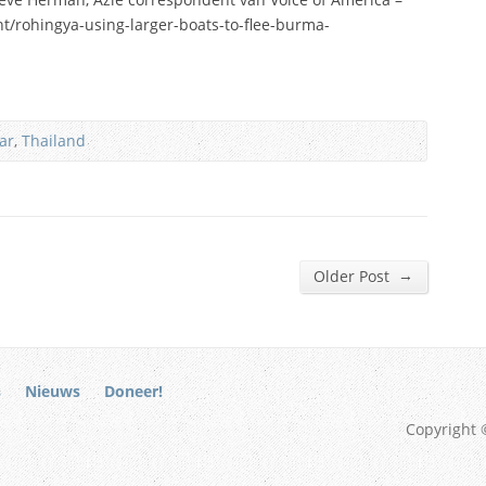
/rohingya-using-larger-boats-to-flee-burma-
ar
,
Thailand
→
Older Post
s
Nieuws
Doneer!
Copyright 