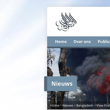
Home
Over ons
Public
Nieuws
Home
>
Nieuws
>
Bangladesh
>
View Pos