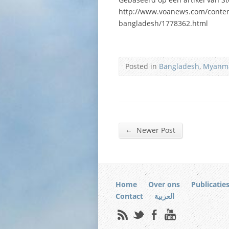
http://www.voanews.com/content
bangladesh/1778362.html
Posted in
Bangladesh
,
Myanm
←
Newer Post
Home
Over ons
Publicatie
Contact
العربية