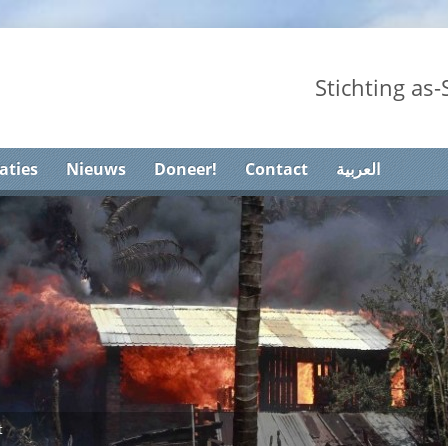
Stichting as
aties
Nieuws
Doneer!
Contact
العربية
t