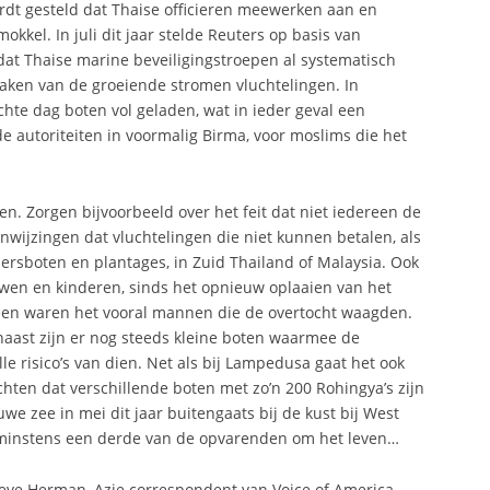
t gesteld dat Thaise officieren meewerken aan en
el. In juli dit jaar stelde Reuters op basis van
 dat Thaise marine beveiligingstroepen al systematisch
maken van de groeiende stromen vluchtelingen. In
hte dag boten vol geladen, wat in ieder geval een
e autoriteiten in voormalig Birma, voor moslims die het
n. Zorgen bijvoorbeeld over het feit dat niet iedereen de
anwijzingen dat vluchtelingen die niet kunnen betalen, als
ersboten en plantages, in Zuid Thailand of Malaysia. Ook
wen en kinderen, sinds het opnieuw oplaaien van het
heen waren het vooral mannen die de overtocht waagden.
naast zijn er nog steeds kleine boten waarmee de
e risico’s van dien. Net als bij Lampedusa gaat het ook
ichten dat verschillende boten met zo’n 200 Rohingya’s zijn
we zee in mei dit jaar buitengaats bij de kust bij West
minstens een derde van de opvarenden om het leven…
teve Herman, Azie correspondent van Voice of America –