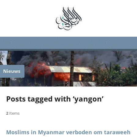
Nieuws
Posts tagged with ‘yangon’
2
Items
Moslims in Myanmar verboden om taraweeh