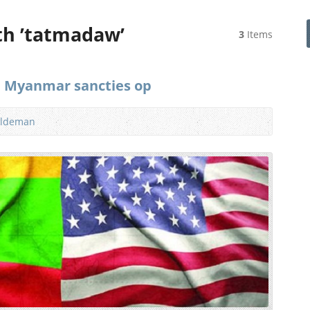
th ’tatmadaw’
3
Items
p Myanmar sancties op
ildeman