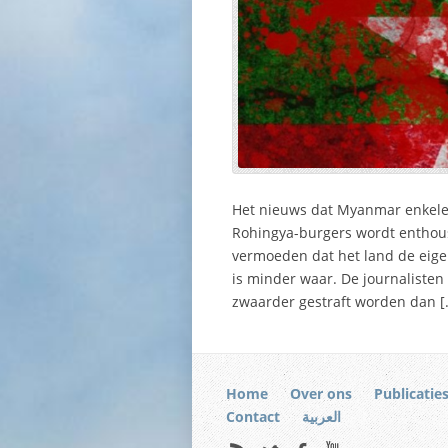
Het nieuws dat Myanmar enkele 
Rohingya-burgers wordt enthous
vermoeden dat het land de eigen
is minder waar. De journalisten
zwaarder gestraft worden dan [
Home
Over ons
Publicatie
Contact
العربية