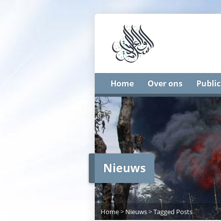
Home
Over ons
Public
Nieuws
Home
>
Nieuws
>
Tagged Posts