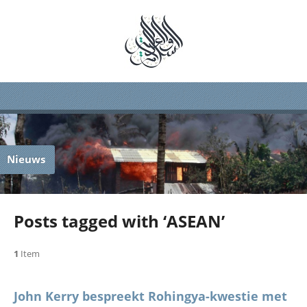
Nieuws
Posts tagged with ‘ASEAN’
1
Item
John Kerry bespreekt Rohingya-kwestie met