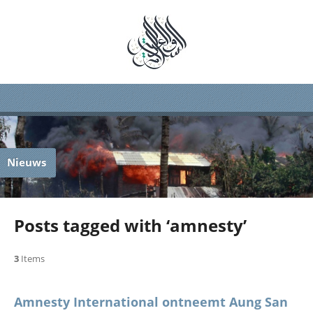
Nieuws
Posts tagged with ‘amnesty’
3
Items
Amnesty International ontneemt Aung San