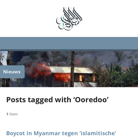
Nieuws
Posts tagged with ‘Ooredoo’
1
Item
Boycot in Myanmar tegen ‘islamitische’