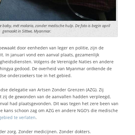
baby, mét malaria, zonder medische hulp. De foto is begin april
gemaakt in Sittwe, Myanmar.
waakt door eenheden van leger en politie, zijn de
t. In januari vond een aanval plaats, gezamenlijk
ligheidsdiensten. Volgens de Verenigde Naties en andere
Rohingya gedood. De overheid van Myanmar ontkende de
dse onderzoekers toe in het gebied.
se delegatie van Artsen Zonder Grenzen (AZG). Zij
 zij de gewonden van de aanvallen hadden verpleegd,
val had plaatsgevonden. Dit was tegen het zere been van
de kans schoon zag om AZG en andere NGO’s die medische
gebied te verlaten
.
der zorg. Zonder medicijnen. Zonder dokters.