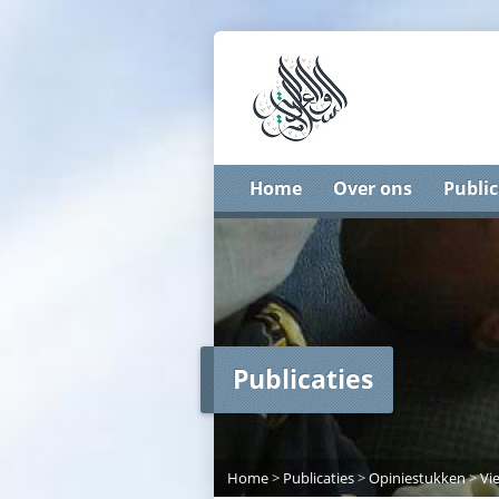
Home
Over ons
Public
Publicaties
Home
>
Publicaties
>
Opiniestukken
>
Vi