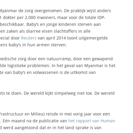
 Myanmar de zorg overgenomen. De praktijk wijst anders
 1 dokter per 2.000 inwoners, maar voor de totale IDP-
beschikbaar. Baby’s en jonge kinderen sterven aan
n zaken als diarree eisen slachtoffers in alle
pecial door
Reuters
van april 2014 toont uitgemergelde
ens baby’s in hun armen sterven.
medische zorg door een natuurramp, door een gewapend
oelde logistieke problemen. In het geval van Myanmar is het
te van baby’s en volwassenen is de uitkomst van
iets te doen. De wereld kijkt simpelweg niet toe. De wereld
rastructuur en Milieu) reisde in mei vorig jaar voor een
. Eén maand na de publicatie van
het rapport van Human
 werd aangetoond dat er in het land sprake is van