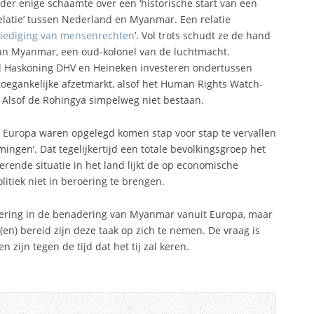
nder enige schaamte over een ‘historische start van een
atie’ tussen Nederland en Myanmar. Een relatie
iediging van mensenrechten
’. Vol trots schudt ze de hand
van Myanmar, een oud-kolonel van de luchtmacht.
l Haskoning DHV en Heineken investeren ondertussen
toegankelijke afzetmarkt, alsof het Human Rights Watch-
 Alsof de Rohingya simpelweg niet bestaan.
t Europa waren opgelegd komen stap voor stap te vervallen
ngen’. Dat tegelijkertijd een totale bevolkingsgroep het
erende situatie in het land lijkt de op economische
itiek niet in beroering te brengen.
ndering in de benadering van Myanmar vanuit Europa, maar
j(en) bereid zijn deze taak op zich te nemen. De vraag is
 zijn tegen de tijd dat het tij zal keren.