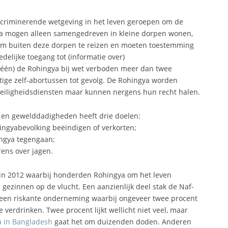
scriminerende wetgeving in het leven geroepen om de
ya mogen alleen samengedreven in kleine dorpen wonen,
m buiten deze dorpen te reizen en moeten toestemming
delijke toegang tot (informatie over)
léén) de Rohingya bij wet verboden meer dan twee
ttige zelf-abortussen tot gevolg. De Rohingya worden
 veiligheidsdiensten maar kunnen nergens hun recht halen.
 en gewelddadigheden heeft drie doelen:
ingyabevolking beëindigen of verkorten;
ngya tegengaan;
rens over jagen.
in 2012 waarbij honderden Rohingya om het leven
ezinnen op de vlucht. Een aanzienlijk deel stak de Naf-
, een riskante onderneming waarbij ongeveer twee procent
e verdrinken. Twee procent lijkt wellicht niet veel, maar
a in Bangladesh
gaat het om duizenden doden. Anderen