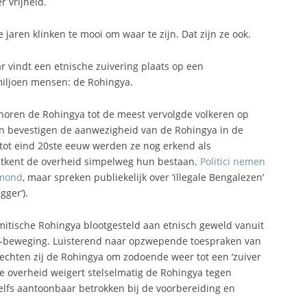
r vrijheid.
 jaren klinken te mooi om waar te zijn. Dat zijn ze ook.
vindt een etnische zuivering plaats op een
iljoen mensen: de Rohingya.
horen de Rohingya tot de meest vervolgde volkeren op
bevestigen de aanwezigheid van de Rohingya in de
 tot eind 20ste eeuw werden ze nog erkend als
ntkent de overheid simpelweg hun bestaan.
Politici nemen
 mond
, maar spreken publiekelijk over ‘illegale Bengalezen’
igger’).
mitische Rohingya blootgesteld aan etnisch geweld vanuit
9′-beweging. Luisterend naar opzwepende toespraken van
echten zij de Rohingya om zodoende weer tot een ‘zuiver
e overheid weigert stelselmatig de Rohingya tegen
elfs aantoonbaar betrokken bij de voorbereiding en