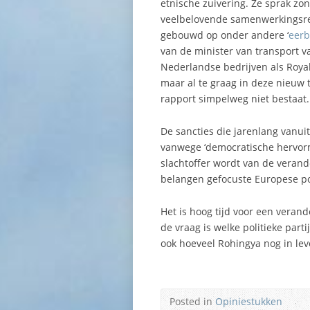
etnische zuivering. Ze sprak zo
veelbelovende samenwerkingsrel
gebouwd op onder andere ‘
eerb
van de minister van transport 
Nederlandse bedrijven als Roya
maar al te graag in deze nieuw 
rapport simpelweg niet bestaat.
De sancties die jarenlang vanui
vanwege ‘democratische hervormi
slachtoffer wordt van de verand
belangen gefocuste Europese pol
Het is hoog tijd voor een vera
de vraag is welke politieke parti
ook hoeveel Rohingya nog in leven
Posted in
Opiniestukken