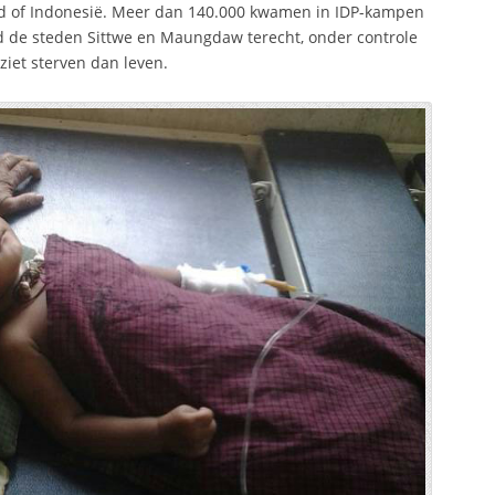
nd of Indonesië. Meer dan 140.000 kwamen in IDP-kampen
ond de steden Sittwe en Maungdaw terecht, onder controle
ziet sterven dan leven.