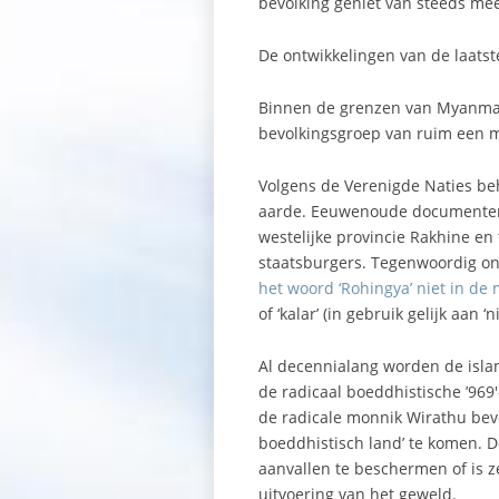
bevolking geniet van steeds mee
De ontwikkelingen van de laatste
Binnen de grenzen van Myanmar 
bevolkingsgroep van ruim een m
Volgens de Verenigde Naties be
aarde. Eeuwenoude documenten 
westelijke provincie Rakhine en
staatsburgers. Tegenwoordig o
het woord ‘Rohingya’ niet in de
of ‘kalar’ (in gebruik gelijk aan ‘n
Al decennialang worden de isla
de radicaal boeddhistische ’96
de radicale monnik Wirathu bev
boeddhistisch land’ te komen. D
aanvallen te beschermen of is z
uitvoering van het geweld.