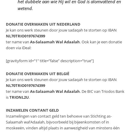
het dubbele aan wie Hij wil en God is alomvattend en
wetend.
DONATIE OVERMAKEN UIT NEDERLAND
Je kan ons werk steunen door jouw sadaqah te storten op IBAN
NL70TRIO0197674399
ter name van
As-Salaamah Wal Adaalah
. Ook kan je een donatie
doen via iDeal:
[gravityform id=”1″ title=”false” description=”true”]
DONATIE OVERMAKEN UIT BELGIË
Je kan ons werk steunen door jouw sadaqah te storten op IBAN
NL70TRIO0197674399
ter name van
As-Salaamah Wal Adaalah
. De BIC van Triodos Bank
is
TRIONL2U
.
INZAMELEN CONTANT GELD
Inzamelingen van contact geld ten behoeve van Stichting as-
Salaamah wal’Adaalah, bijvoorbeeld bij bijeenkomsten of in
moskeeën, vinden altijd plaats in aanwezigheid van minstens één