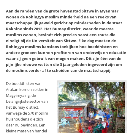
Aan de randen van de grote havenstad Sittwe in Myanmar
wonen de Rohingya moslim minderheid na een reeks van
maatschappelijk geweld gericht op minderheden in de staat
Rakhine sinds 2012. Het Bumay district, waar de meeste
moslims wonen, bevindt zich precies naast een route die
eindigt bij de Universiteit van Sittwe. Elke dag moeten de
Rohingya moslims kansloos toekijken hoe boeddhisten en
andere groepen kunnen profiteren van onderwijs en educatie
waar zij geen gebruik van mogen maken. Dit zijn één van de
pijnlijke nieuwe wetten die 3 jaar geleden ingevoerd zijn om
de moslims verder af te scheiden van de maatschappij.
De boeddhisten van
Arakan komen zelden in
Magyimyaing, de
belangrijkste sector van
het Bumay district,
vanwege de 570 moslim
huishoudens die zich
daar nu bevinden. Een
kleine mate van handel