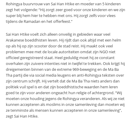
Rohingya buurvrouw van Sai Han Htike en moeder van 5 kinderen
zegt het volgende: “Hij zorgt zeer goed voor onze kinderen en we zijn
super blij hem hier te hebben met ons. Hij zorgt zelfs voor vlees
tijdens de Ramadan en het offerfeest.”
Sai Han Htike voelt zich alleen onveilig in gebieden waar veel
Arakanese boeddhisten leven. Hij rijdt dan ook altijd met een helm
op als hij op zijn scooter door de stad reist. Hij maakt ook veel
problemen mee met de locale autoriteiten omdat zijn NGO niet
officieel geregistreerd staat. Heel geduldig moet hij ze constant
overhalen zijn zuivere intenties niet in twijfel te trekken. Ook krijgt hij
dreigementen binnen van de extreme 969-beweging en de Ma Ba
Tha partij die via social media leugens en anti-Rohingya teksten over
zijn centrum schrijft. Hij vertelt dat de Ma Ba Tha niets anders dan
politiek vuil spel is en dat zijn boeddhistische waarden hem leren
goed te zijn voor anderen ongeacht hun religie of achtergrond. “Wij
moeten onze houding jegens de Rohingya veranderen. Als wij ze niet
kunnen accepteren als moslims in onze samenleving dan moeten wij
ze tenminste als mensen kunnen accepteren in onze samenleving”,
zegt Sai Han Htike.