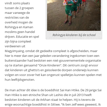
vindt soms plaats
tussen de 2 groepen
maar vanwege de
restricties van de
overheid mogen de
Rohingya en Kaman
moslims geen handel
Rohingya kinderen bij de school
drijven. Educatie en spel
zijn bijna compleet
verdwenen uit
Magyimyaing, omdat dit gedeelte compleet is afgescheiden, maar
hier is meer dan een jaar geleden verandering ingekomen toen een
buitenstaander had besloten een niet-gouvernementele organisatie
op te starten genaamd “Onze Kinderen”. Dit centrum zorgt ervoor
dat kinderen uit ghetto’s en geisoleerde dorpen onderwijs kunnen
volgen en voor zover het kan ongerust spelletjes kunnen spelen met
hun leeftijdsgenoten.
De man achter dit idee is de boeddhist Sai Han Htike. De 29 jarige Sai
Han Htike is een etnische Shan uit Lashio die in juli 2013 heeft
besloten kinderen uit de Arkhan staat te helpen. Hij is tevens de
enige woonachtige boeddhist in Sittwe. ‘’Ik ben zelf wees geweest, Ik