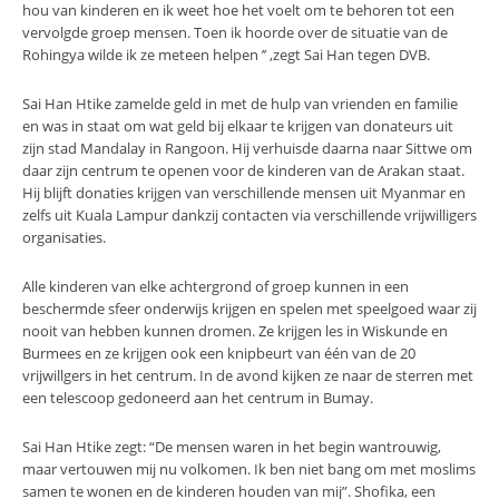
hou van kinderen en ik weet hoe het voelt om te behoren tot een
vervolgde groep mensen. Toen ik hoorde over de situatie van de
Rohingya wilde ik ze meteen helpen ’’ ,zegt Sai Han tegen DVB.
Sai Han Htike zamelde geld in met de hulp van vrienden en familie
en was in staat om wat geld bij elkaar te krijgen van donateurs uit
zijn stad Mandalay in Rangoon. Hij verhuisde daarna naar Sittwe om
daar zijn centrum te openen voor de kinderen van de Arakan staat.
Hij blijft donaties krijgen van verschillende mensen uit Myanmar en
zelfs uit Kuala Lampur dankzij contacten via verschillende vrijwilligers
organisaties.
Alle kinderen van elke achtergrond of groep kunnen in een
beschermde sfeer onderwijs krijgen en spelen met speelgoed waar zij
nooit van hebben kunnen dromen. Ze krijgen les in Wiskunde en
Burmees en ze krijgen ook een knipbeurt van één van de 20
vrijwillgers in het centrum. In de avond kijken ze naar de sterren met
een telescoop gedoneerd aan het centrum in Bumay.
Sai Han Htike zegt: “De mensen waren in het begin wantrouwig,
maar vertouwen mij nu volkomen. Ik ben niet bang om met moslims
samen te wonen en de kinderen houden van mij”. Shofika, een