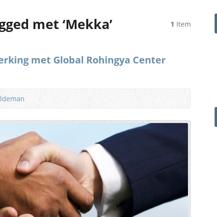
agged met ‘Mekka’
1
Item
rking met Global Rohingya Center
ildeman