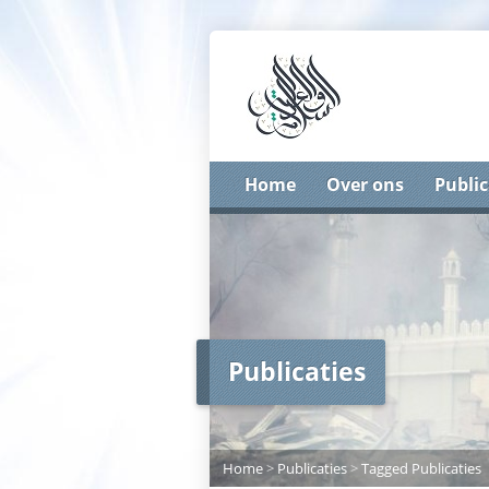
Home
Over ons
Public
Publicaties
Home
>
Publicaties
>
Tagged Publicaties